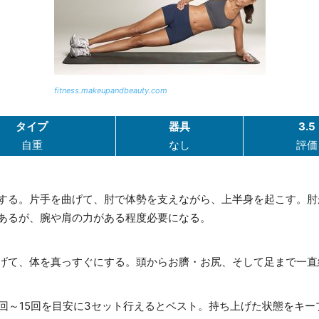
fitness.makeupandbeauty.com
タイプ
器具
3.5
自重
なし
評価
する。片手を曲げて、肘で体勢を支えながら、上半身を起こす。肘
あるが、腕や肩の力がある程度必要になる。
げて、体を真っすぐにする。頭からお臍・お尻、そして足まで一直線
回～15回を目安に3セット行えるとベスト。持ち上げた状態をキー