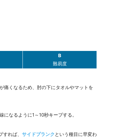
B
難易度
が痛くなるため、肘の下にタオルやマットを
になるように1～10秒キープする。
プすれば、
サイドプランク
という種目に早変わ