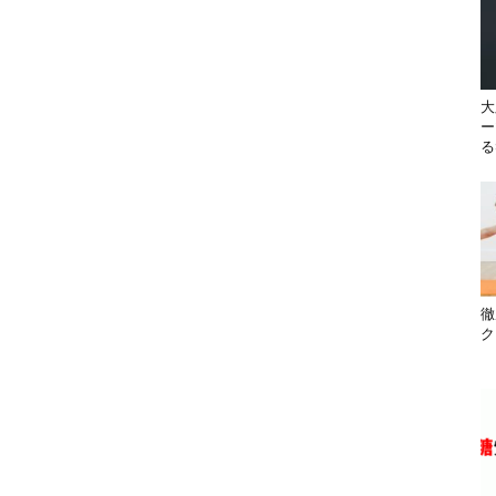
大
ー
る
徹
ク