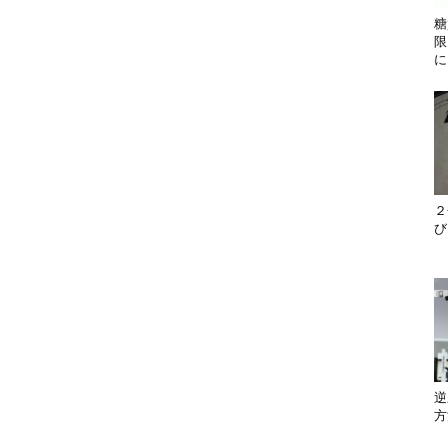
糖
限
に
２
び
逆
方