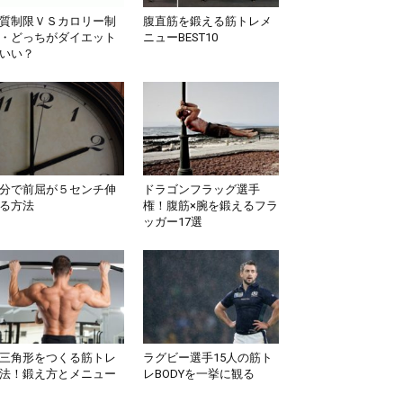
質制限ＶＳカロリー制
腹直筋を鍛える筋トレメ
・どっちがダイエット
ニューBEST10
いい？
分で前屈が５センチ伸
ドラゴンフラッグ選手
る方法
権！腹筋×腕を鍛えるフラ
ッガー17選
三角形をつくる筋トレ
ラグビー選手15人の筋ト
法！鍛え方とメニュー
レBODYを一挙に観る