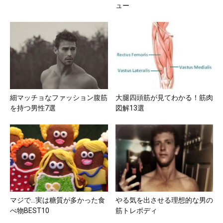
ュー
細マッチョなファッション腹筋
大腿四頭筋が見てわかる！筋肉
を持つ男性7選
図解13選
マジで…実は糖質が多かった食
やる気を出させる理想的な男の
べ物BEST10
筋トレボディ