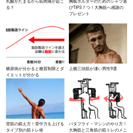
乳酸がたまるから筋肉痛が起こ
胸板ホルダーのためのシャツ選
る？
びTIPS７つ！大胸筋へ感謝の
プレゼント
糖尿病が分かると糖質制限とダ
上腕三頭筋が凄い男性9選
イエットが分かる
背筋の鍛え方！背中力を上げる
バタフライ・マシンのやり方！
タイプ別の筋トレ術
大胸筋と三角筋の筋トレのメニ