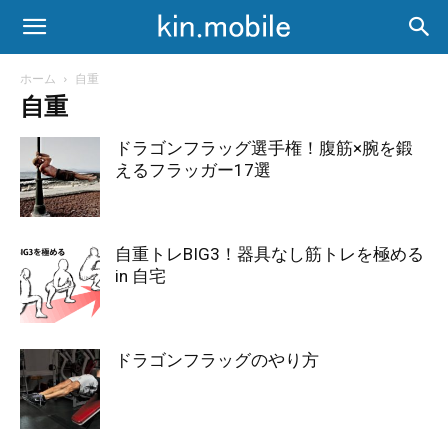
ホーム
自重
自重
ドラゴンフラッグ選手権！腹筋×腕を鍛
えるフラッガー17選
自重トレBIG3！器具なし筋トレを極める
in 自宅
ドラゴンフラッグのやり方