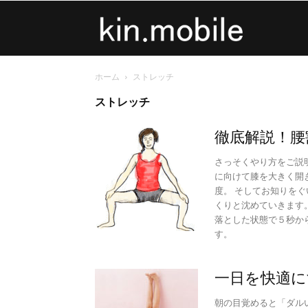
kin.mobile
ホーム
ストレッチ
ストレッチ
徹底解説！腰
さっそくやり方をご説
に向けて膝を大きく開
度。 そしてお知りを
くりと沈めていきます
落とした状態で５秒か
す。
一日を快適に
朝の目覚めると「ダル