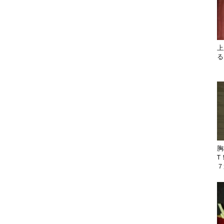
上
る
胸
T
７