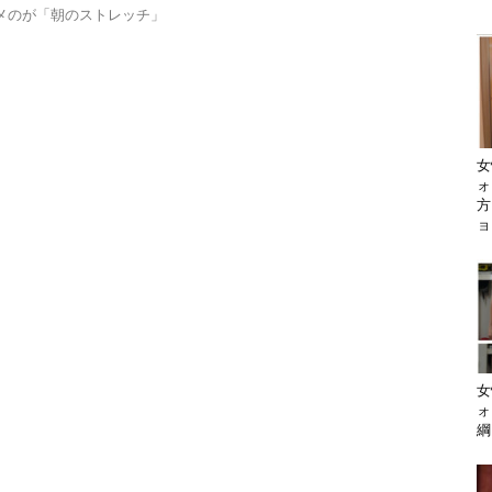
メのが「朝のストレッチ」
女
ォ
方
ョ
女
ォ
綱