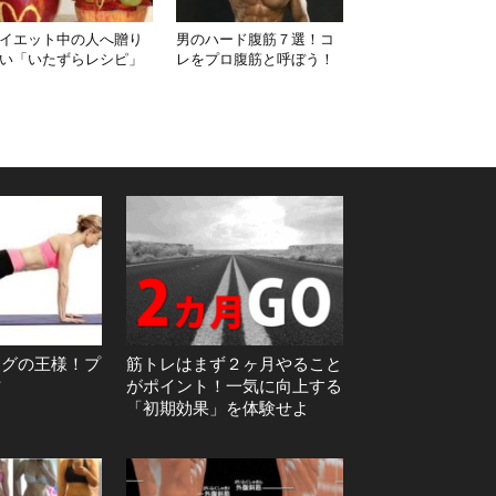
イエット中の人へ贈り
男のハード腹筋７選！コ
い「いたずらレシピ」
レをプロ腹筋と呼ぼう！
ングの王様！プ
筋トレはまず２ヶ月やること
方
がポイント！一気に向上する
「初期効果」を体験せよ