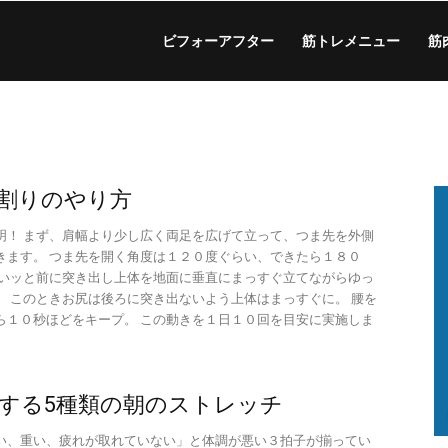
ビフォーアフター
筋トレメニュー
筋
割りのやり方
明！ まず、肩幅より少し広く両足を広げて立って、つま先を外側
きます。 つま先を開く角度は１２０度ぐらい、できたら１８０
ぐいッと前に突き出し上体を地面に垂直にまっすぐ立てながらゆっ
。 このときお尻は後ろに突き出ないよう上体はまっすぐに。 腰を
ら１０秒ほどをキープ。 この動きを１日１０回を目安に実施しま
する5種類の朝のストレッチ
い、重い、疲れが取れていない」と体調が悪い３拍子が揃ってい