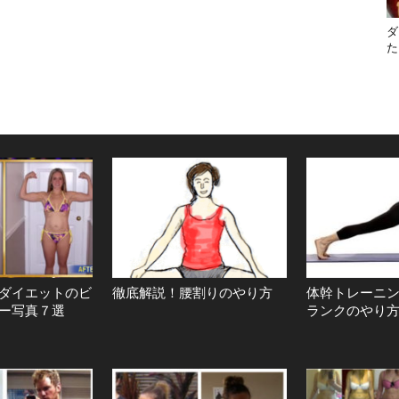
ダ
た
ダイエットのビ
徹底解説！腰割りのやり方
体幹トレーニ
ー写真７選
ランクのやり