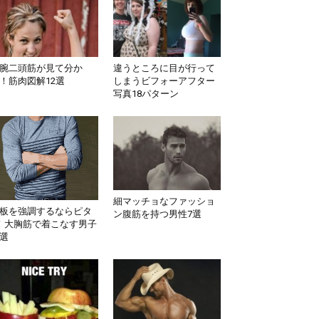
腕二頭筋が見て分か
違うところに目が行って
！筋肉図解12選
しまうビフォーアフター
写真18パターン
細マッチョなファッショ
板を強調するならピタ
ン腹筋を持つ男性7選
！大胸筋で着こなす男子
選