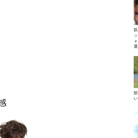
筋
ッ
ォ
選
部
い
感