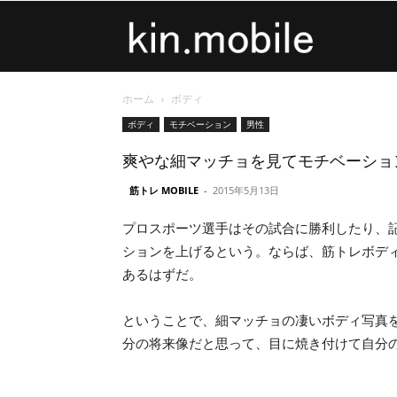
kin.mobile
ホーム
ボディ
ボディ
モチベーション
男性
爽やな細マッチョを見てモチベーショ
筋トレ MOBILE
-
2015年5月13日
プロスポーツ選手はその試合に勝利したり、
ションを上げるという。ならば、筋トレボデ
あるはずだ。
ということで、細マッチョの凄いボディ写真
分の将来像だと思って、目に焼き付けて自分