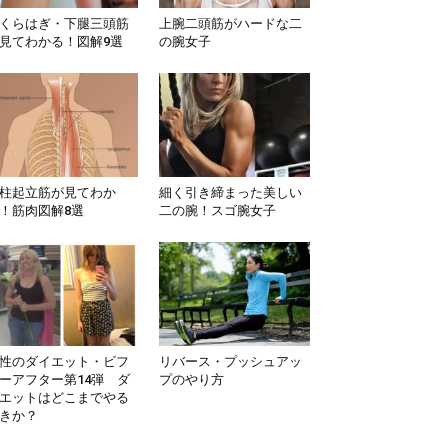
くらはぎ・下腿三頭筋
上腕二頭筋がハードな二
見てわかる！図解9選
の腕女子
柱起立筋が見てわか
細く引き締まった美しい
！筋肉図解8選
二の腕！スゴ腕女子
性のダイエット・ビフ
リバース・プッシュアッ
ーアフター第14弾 ダ
プのやり方
エットはどこまでやる
きか？