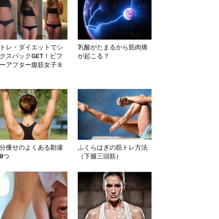
トレ・ダイエットでシ
乳酸がたまるから筋肉痛
クスパックGET！ビフ
が起こる？
ーアフター腹筋女子８
分痩せのよくある勘違
ふくらはぎの筋トレ方法
8つ
（下腿三頭筋）