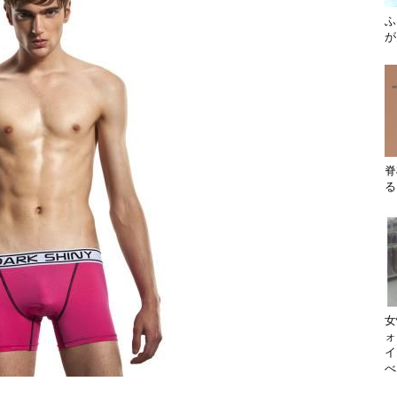
ふ
が
脊
る
女
ォ
イ
べ