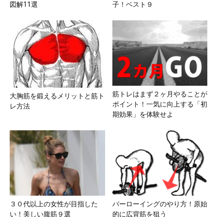
図解11選
子！ベスト９
筋トレはまず２ヶ月やることが
大胸筋を鍛えるメリットと筋ト
ポイント！一気に向上する「初
レ方法
期効果」を体験せよ
３０代以上の女性が目指した
バーローイングのやり方！原始
い！美しい腹筋９選
的に広背筋を狙う