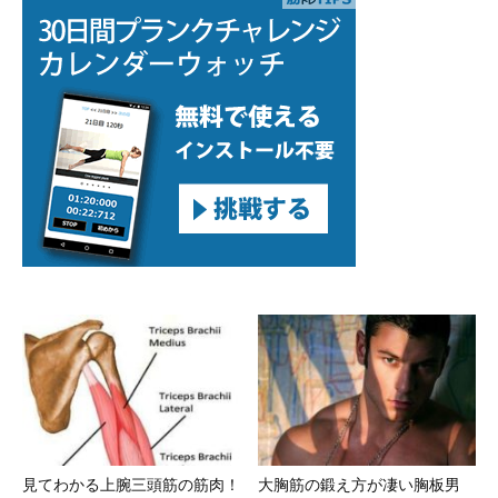
見てわかる上腕三頭筋の筋肉！
大胸筋の鍛え方が凄い胸板男