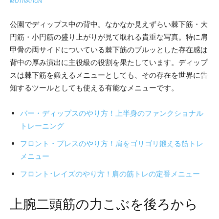
MOTIVATION
公園でディップス中の背中。なかなか見えずらい棘下筋・大
円筋・小円筋の盛り上がりが見て取れる貴重な写真。特に肩
甲骨の両サイドについている棘下筋のブルッとした存在感は
背中の厚み演出に主役級の役割を果たしています。ディップ
スは棘下筋を鍛えるメニューとしても、その存在を世界に告
知するツールとしても使える有能なメニューです。
バー・ディップスのやり方！上半身のファンクショナル
トレーニング
フロント・プレスのやり方！肩をゴリゴリ鍛える筋トレ
メニュー
フロント･レイズのやり方！肩の筋トレの定番メニュー
上腕二頭筋の力こぶを後ろから