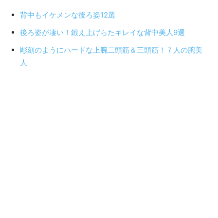
背中もイケメンな後ろ姿12選
後ろ姿が凄い！鍛え上げらたキレイな背中美人9選
彫刻のようにハードな上腕二頭筋＆三頭筋！７人の腕美
人