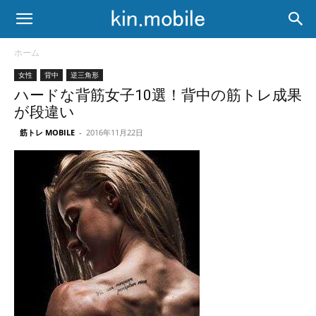
ホーム
女性
背中
逆三角形
ハードな背筋女子10選！背中の筋トレ成果
が段違い
筋トレ MOBILE
-
2016年11月22日