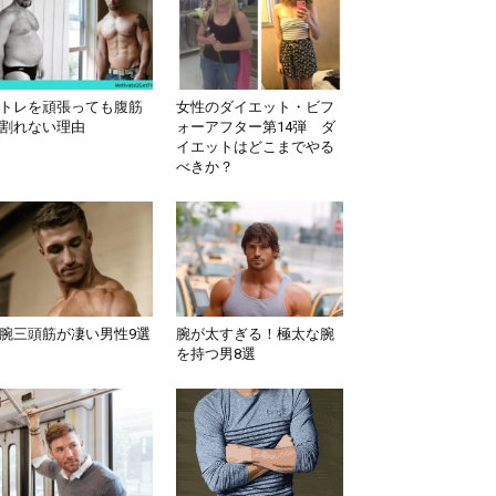
トレを頑張っても腹筋
女性のダイエット・ビフ
割れない理由
ォーアフター第14弾 ダ
イエットはどこまでやる
べきか？
腕三頭筋が凄い男性9選
腕が太すぎる！極太な腕
を持つ男8選