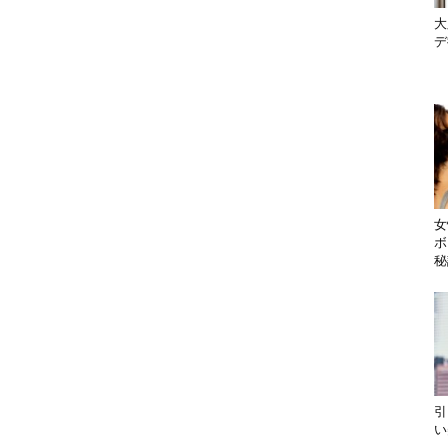
大
デ
女
ボ
秘
引
い