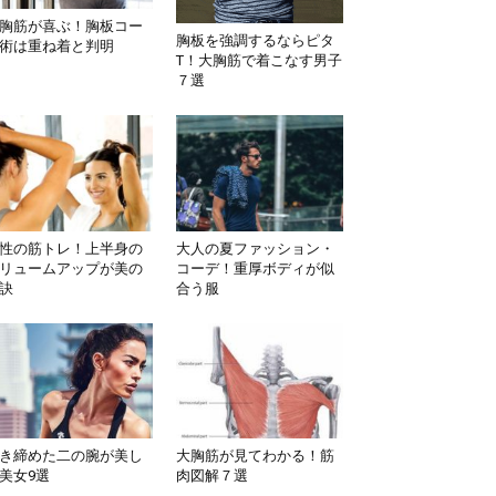
胸筋が喜ぶ！胸板コー
胸板を強調するならピタ
術は重ね着と判明
T！大胸筋で着こなす男子
７選
性の筋トレ！上半身の
大人の夏ファッション・
リュームアップが美の
コーデ！重厚ボディが似
訣
合う服
き締めた二の腕が美し
大胸筋が見てわかる！筋
美女9選
肉図解７選