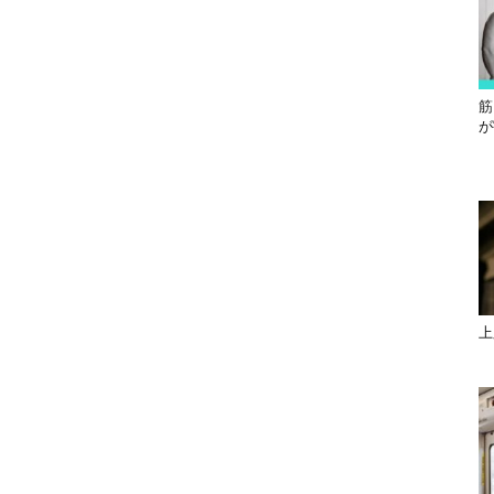
筋
が
上