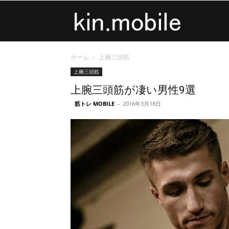
kin.mobile
ホーム
上腕三頭筋
上腕三頭筋
上腕三頭筋が凄い男性9選
筋トレ MOBILE
-
2016年3月18日