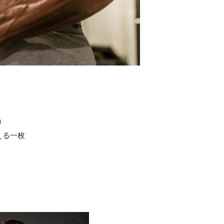
り
える一枚