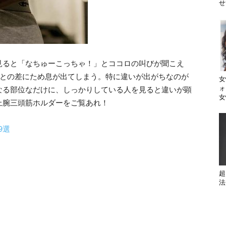
せ
見ると「なちゅーこっちゃ！」とココロの叫びが聞こえ
分との差にため息が出てしまう。特に違いが出がちなのが
女
ォ
なる部位なだけに、しっかりしている人を見ると違いが顕
女
上腕三頭筋ホルダーをご覧あれ！
9選
超
法