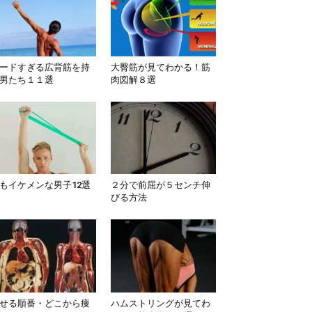
ードすぎる広背筋を持
大臀筋が見てわかる！筋
男たち１１選
肉図解８選
もイケメンな男子12選
２分で前屈が５センチ伸
びる方法
せる順番・どこから痩
ハムストリングが見てわ