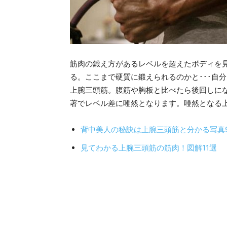
筋肉の鍛え方があるレベルを超えたボディを
る。ここまで硬質に鍛えられるのかと･･･自
上腕三頭筋。腹筋や胸板と比べたら後回しに
著でレベル差に唖然となります。唖然となる
背中美人の秘訣は上腕三頭筋と分かる写真
見てわかる上腕三頭筋の筋肉！図解11選