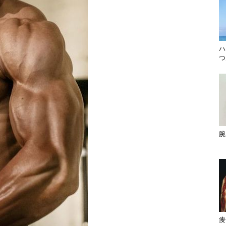
ハ
つ
腕
痩