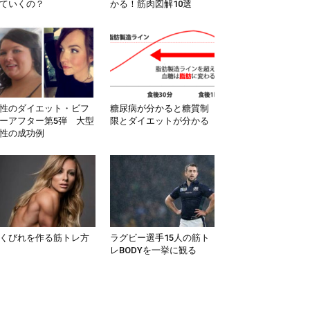
ていくの？
かる！筋肉図解10選
性のダイエット・ビフ
糖尿病が分かると糖質制
ーアフター第5弾 大型
限とダイエットが分かる
性の成功例
くびれを作る筋トレ方
ラグビー選手15人の筋ト
レBODYを一挙に観る