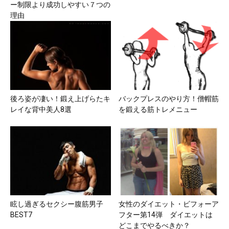
ー制限より成功しやすい７つの
理由
後ろ姿が凄い！鍛え上げらたキ
バックプレスのやり方！僧帽筋
レイな背中美人8選
を鍛える筋トレメニュー
眩し過ぎるセクシー腹筋男子
女性のダイエット・ビフォーア
BEST7
フター第14弾 ダイエットは
どこまでやるべきか？