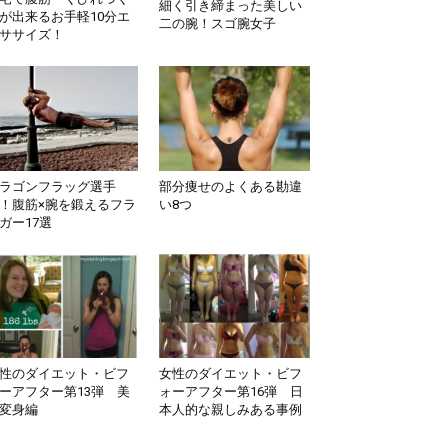
細く引き締まった美しい
が出来るお手軽10分エ
二の腕！スゴ腕女子
ササイズ！
ラゴンフラッグ選手
部分痩せのよくある勘違
！腹筋×腕を鍛えるフラ
い8つ
ガー17選
性のダイエット・ビフ
女性のダイエット・ビフ
ーアフター第13弾 美
ォーアフター第16弾 日
変身編
本人的な親しみある事例