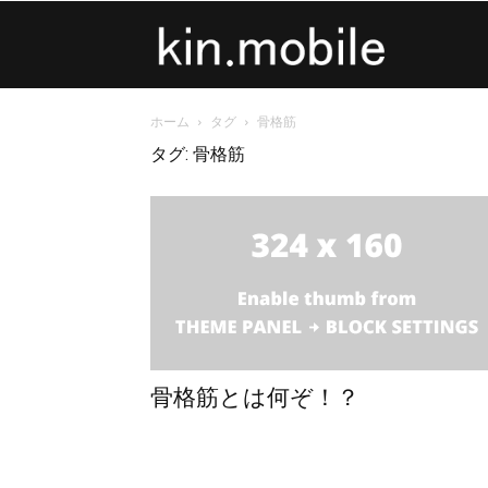
kin.mobile
ホーム
タグ
骨格筋
タグ: 骨格筋
骨格筋とは何ぞ！？