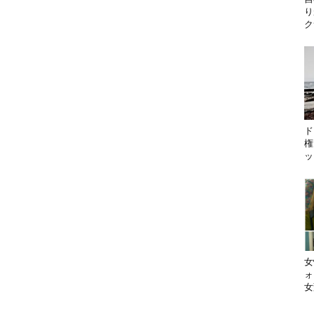
り
ク
ド
権
ッ
女
ォ
女