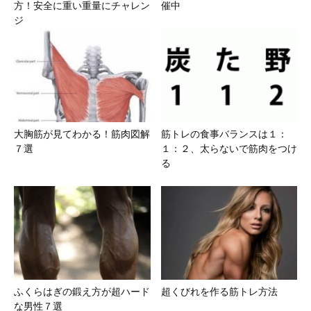
方！安全に重い重量にチャレン
催中
ジ
大胸筋が見てわかる！筋肉図解
筋トレの食事バランスは１：
７選
１：２、太らないで筋肉をつけ
る
ふくらはぎの鍛え方が超ハード
超くびれを作る筋トレ方法
な男性７選