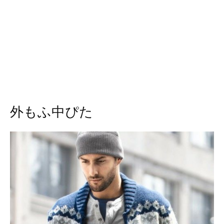
外もふ中ぴた