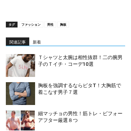
タグ
ファッション
男性
胸板
関連記事
新着
Ｔシャツと太腕は相性抜群！二の腕男
子のＴイチ・コーデ10選
胸板を強調するならピタT！大胸筋で
着こなす男子７選
細マッチョの男性！筋トレ・ビフォー
アフター厳選８つ