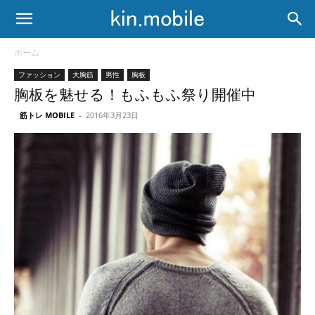
ホーム
ファッション
大胸筋
男性
胸板
胸板を魅せる！もふもふ祭り開催中
筋トレ MOBILE
-
2016年3月23日