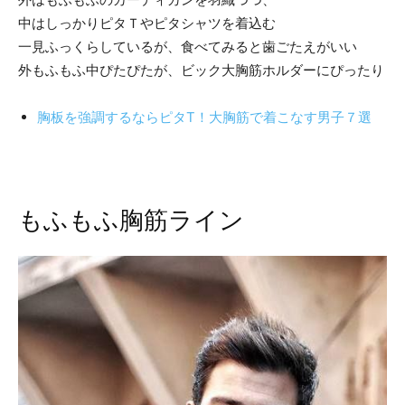
中はしっかりピタＴやピタシャツを着込む
一見ふっくらしているが、食べてみると歯ごたえがいい
外もふもふ中ぴたぴたが、ビック大胸筋ホルダーにぴったり
胸板を強調するならピタT！大胸筋で着こなす男子７選
もふもふ胸筋ライン