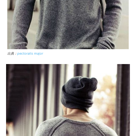
出典：
pectoralis major