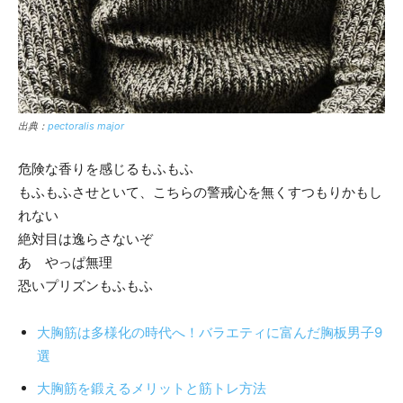
出典：
pectoralis major
危険な香りを感じるもふもふ
もふもふさせといて、こちらの警戒心を無くすつもりかもし
れない
絶対目は逸らさないぞ
あ やっぱ無理
恐いプリズンもふもふ
大胸筋は多様化の時代へ！バラエティに富んだ胸板男子9
選
大胸筋を鍛えるメリットと筋トレ方法