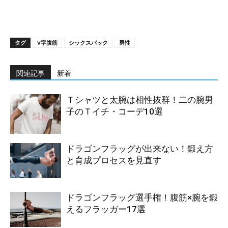
タグ
V字腹筋
シックスパック
男性
関連記事
新着
Ｔシャツと太腕は相性抜群！二の腕男
子のＴイチ・コーデ10選
ドラゴンフラッグが出来ない！鍛え方
と育成プロセスを見直す
ドラゴンフラッグ選手権！腹筋×腕を鍛
えるフラッガー17選