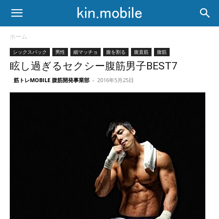
ホーム
シックスパック
男性
細マッチョ
腹を割る
腹直筋
腹筋
眩し過ぎるセクシー腹筋男子BEST7
筋トレMOBILE 腹筋開発事業部
-
2016年5月25日