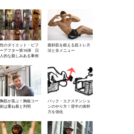
性のダイエット・ビフ
腹斜筋を鍛える筋トレ方
ーアフター第16弾 日
法と全メニュー
人的な親しみある事例
胸筋が喜ぶ！胸板コー
バック・エクステンショ
術は重ね着と判明
ンのやり方！背中の体幹
力を強化