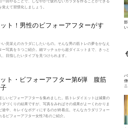
日一回やることで、しなやかで疲れないカラダを作ることができる
を覚えて習慣化しましょう。
部
エット！男性のビフォーアフターがす
い
いい見栄えのカラダにしたいもの。そんな男の筋トレの夢をかなえ
ター写真を５つご紹介。細マッチョから超ダイエットまで、きっと
人、目指したいタイプを見つけられます。
バ
ット・ビフォーアフター第6弾 腹筋
僧
ニ
女子
ほしいビフォーアフターを集めました。筋トレダイエットは減量の
ラダづくりの結果ですが、写真をみればその成果がよーくわかりま
だ途中、キレイなボディにするのが終着点。そんなカラダリフォー
れるビフォーアフター女性7名のご紹介。