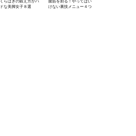
くらはぎの鍛え方がハ
腹筋を割る！やってはい
ードな美脚女子８選
けない裏技メニュー４つ