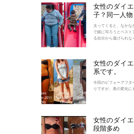
女性のダイエ
子？同一人物
太ってくると、なかな
で鏡に写ろうとベスト
る自分から逃げられな
女性のダイエ
系です。
今回のビフォーアフタ
りですが、美の変化に
女性のダイエ
段階多め