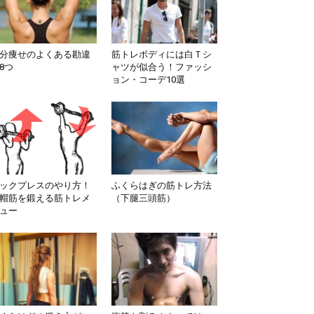
分痩せのよくある勘違
筋トレボディには白Ｔシ
8つ
ャツが似合う！ファッシ
ョン・コーデ10選
ックプレスのやり方！
ふくらはぎの筋トレ方法
帽筋を鍛える筋トレメ
（下腿三頭筋）
ュー