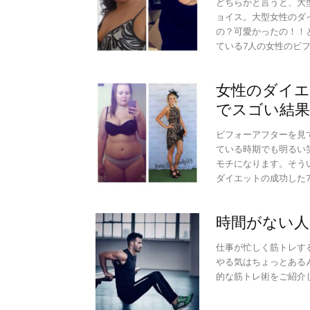
どちらかと言うと、大
ョイス。大型女性のダ
の？可愛かったの！！
ている7人の女性のビ
女性のダイエ
でスゴい結果
ビフォーアフターを見
ている時期でも明るい
モチになります。そう
ダイエットの成功した
時間がない人
仕事が忙しく筋トレす
やる気はちょっとある
的な筋トレ術をご紹介