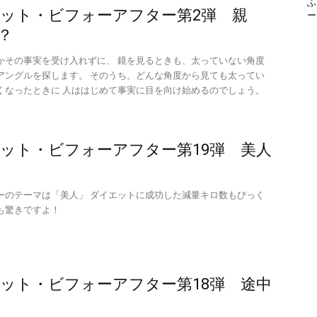
ふ
ット・ビフォーアフター第2弾 親
？
かその事実を受け入れずに、 鏡を見るときも、太っていない角度
アングルを探します。 そのうち、どんな角度から見ても太ってい
くなったときに 人ははじめて事実に目を向け始めるのでしょう。
ット・ビフォーアフター第19弾 美人
ーのテーマは「美人」 ダイエットに成功した減量キロ数もびっく
も驚きですよ！
ット・ビフォーアフター第18弾 途中