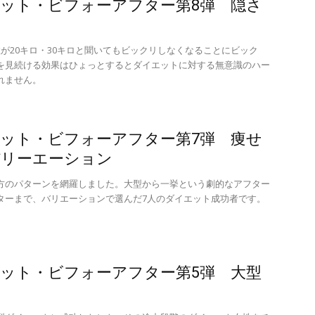
ット・ビフォーアフター第8弾 隠さ
が20キロ・30キロと聞いてもビックリしなくなることにビック
を見続ける効果はひょっとするとダイエットに対する無意識のハー
れません。
ット・ビフォーアフター第7弾 痩せ
バリーエーション
方のパターンを網羅しました。大型から一挙という劇的なアフター
ターまで、バリエーションで選んだ7人のダイエット成功者です。
ット・ビフォーアフター第5弾 大型