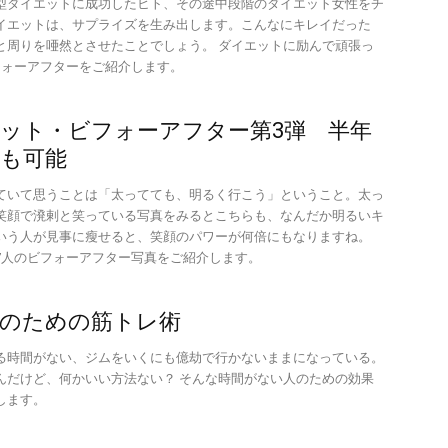
型ダイエットに成功したヒト、その途中段階のダイエット女性をチ
イエットは、サプライズを生み出します。こんなにキレイだった
と周りを唖然とさせたことでしょう。 ダイエットに励んで頑張っ
フォーアフターをご紹介します。
ット・ビフォーアフター第3弾 半年
も可能
ていて思うことは「太ってても、明るく行こう」ということ。太っ
笑顔で溌剌と笑っている写真をみるとこちらも、なんだか明るいキ
いう人が見事に瘦せると、笑顔のパワーが何倍にもなりますね。
7人のビフォーアフター写真をご紹介します。
のための筋トレ術
る時間がない、ジムをいくにも億劫で行かないままになっている。
んだけど、何かいい方法ない？ そんな時間がない人のための効果
します。