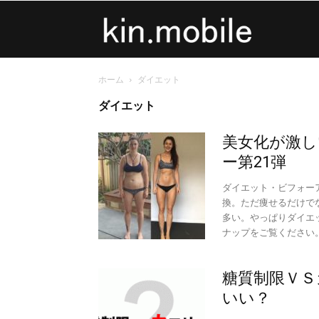
kin.mobile
ホーム
ダイエット
ダイエット
美女化が激し
ー第21弾
ダイエット・ビフォー
換。ただ痩せるだけで
多い。やっぱりダイエ
ナップをご覧ください
糖質制限ＶＳ
いい？