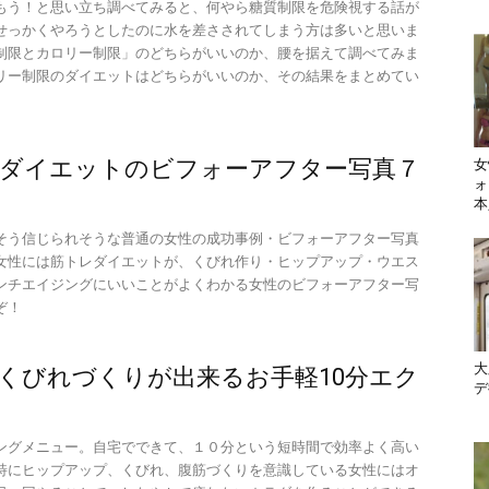
もう！と思い立ち調べてみると、何やら糖質制限を危険視する話が
せっかくやろうとしたのに水を差さされてしまう方は多いと思いま
制限とカロリー制限」のどちらがいいのか、腰を据えて調べてみま
リー制限のダイエットはどちらがいいのか、その結果をまとめてい
ダイエットのビフォーアフター写真７
女
ォ
本
そう信じられそうな普通の女性の成功事例・ビフォーアフター写真
女性には筋トレダイエットが、くびれ作り・ヒップアップ・ウエス
ンチエイジングにいいことがよくわかる女性のビフォーアフター写
ぞ！
大
くびれづくりが出来るお手軽10分エク
デ
ングメニュー。自宅でできて、１０分という短時間で効率よく高い
特にヒップアップ、くびれ、腹筋づくりを意識している女性にはオ