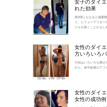
女子のダイエ
れた効果
第8弾にもなると減量数
リ。ビフォーアフター
ドルを無くことかもし
女性のダイエ
方いろいろ
今回はいろいろな痩せ
から、途中経過のアフ
女性のダイエ
女性の成功例