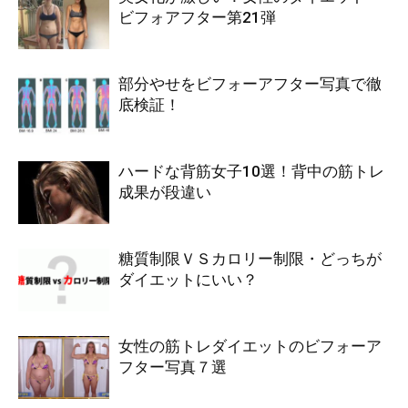
ビフォアフター第21弾
部分やせをビフォーアフター写真で徹
底検証！
ハードな背筋女子10選！背中の筋トレ
成果が段違い
糖質制限ＶＳカロリー制限・どっちが
ダイエットにいい？
女性の筋トレダイエットのビフォーア
フター写真７選