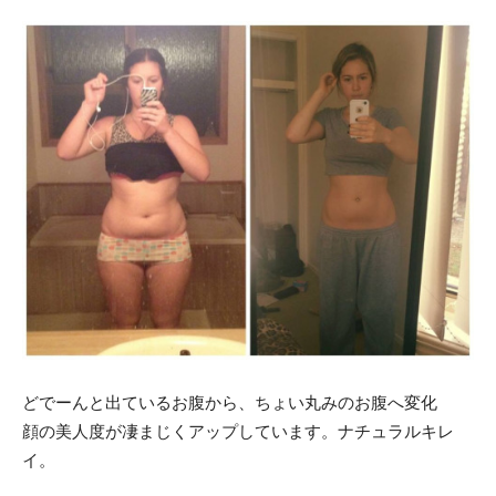
どでーんと出ているお腹から、ちょい丸みのお腹へ変化
顔の美人度が凄まじくアップしています。ナチュラルキレ
イ。