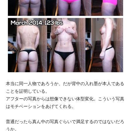
本当に同一人物であろうか、だが背中の入れ墨が本人である
ことを証明している。
アフターの写真からは想像できない体型変化。こういう写真
はモチベーションをあげてくれる。
普通だったら真ん中の写真ぐらいで満足するのではないだろ
うか。