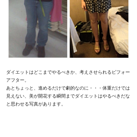
ダイエットはどこまでやるべきか、考えさせられるビフォー
アフター。
あとちょっと、進めるだけで劇的なのに・・・体重だけでは
見えない、美が開花する瞬間までダイエットはやるべきだな
と思わせる写真があります。