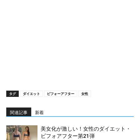
タグ
ダイエット
ビフォーアフター
女性
関連記事
新着
美女化が激しい！女性のダイエット・
ビフォアフター第21弾