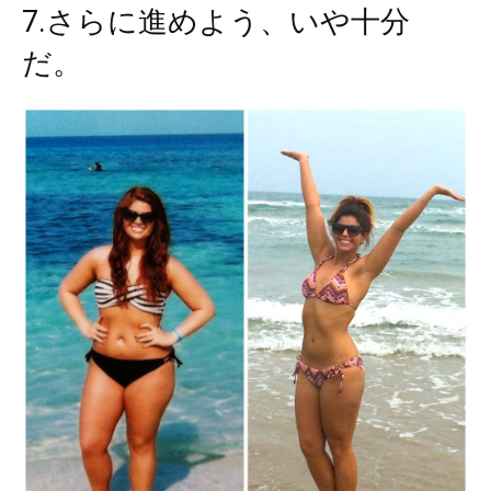
7.さらに進めよう、いや十分
だ。