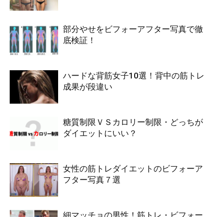
部分やせをビフォーアフター写真で徹
底検証！
ハードな背筋女子10選！背中の筋トレ
成果が段違い
糖質制限ＶＳカロリー制限・どっちが
ダイエットにいい？
女性の筋トレダイエットのビフォーア
フター写真７選
細マッチョの男性！筋トレ・ビフォー