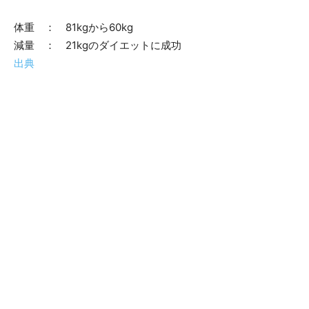
体重 ： 81kgから60kg
減量 ： 21kgのダイエットに成功
出典