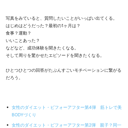
写真をみていると、質問したいことがいっぱい出てくる。
はじめはどうだった？最初の1ヶ月は？
食事？運動？
いいことあった？
などなど、成功体験を聞きたくなる。
そして周りを驚かせたエピソードを聞きたくなる。
ひとつひとつの回答がたぶんすごいモチベーションに繋がる
だろう。
女性のダイエット・ビフォーアフター第4弾 筋トレで美
BODYづくり
女性のダイエット・ビフォーアフター第2弾 親子？同一