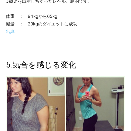
3歳児を出産しちゃったレベル。劇的です。
体重 ： 94kgから65kg
減量 ： 29kgのダイエットに成功
出典
5.気合を感じる変化