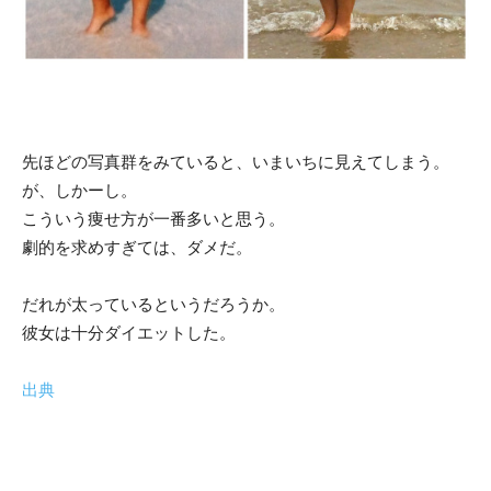
先ほどの写真群をみていると、いまいちに見えてしまう。
が、しかーし。
こういう痩せ方が一番多いと思う。
劇的を求めすぎては、ダメだ。
だれが太っているというだろうか。
彼女は十分ダイエットした。
出典