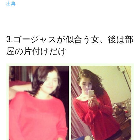
出典
3.ゴージャスが似合う女、後は部
屋の片付けだけ