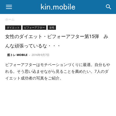
ホーム
ダイエット
ビフォーアフター
女性
女性のダイエット・ビフォーアフター第15弾 み
んな頑張っているな・・・
筋トレ MOBILE
-
2016年9月7日
ビフォーアフターはモチベーションづくりに最適。自分もや
れる。そう思い込ませながら見ることを薦めたい。7人のダ
イエット成功者の写真をご紹介。