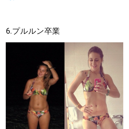
6.プルルン卒業