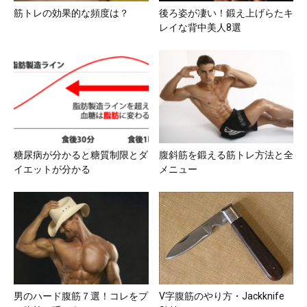
筋トレの効果的な頻度は？
後ろ姿が凄い！鍛え上げらたキ
レイな背中美人8選
糖尿病が分かると糖質制限とダ
腹斜筋を鍛える筋トレ方法と全
イエットが分かる
メニュー
男のハード腹筋７選！コレをプ
V字腹筋のやり方・Jackknife