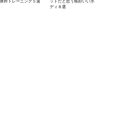
体幹トレーニング５選
ットだと思う格好いいボ
ディ８選