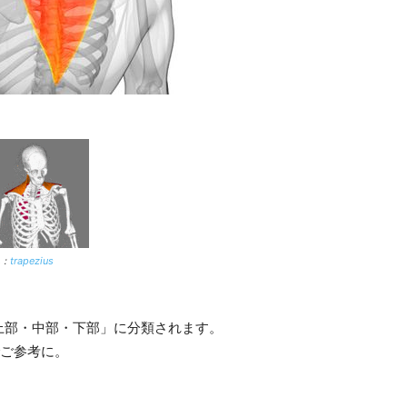
：
trapezius
。
上部・中部・下部」に分類されます。
でご参考に。