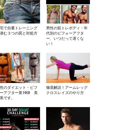
宅で自重トレーニング
男性の筋トレボディ・年
潜む３つの罠と対処方
代別のビフォーアフタ
ー、いつだって遅くな
い！
性のダイエット・ビフ
徹底解説！アームレッグ
ーアフター第19弾 美
クロスレイズのやり方
系です。