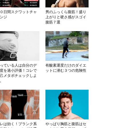
０日間スクワットチャ
男のふっくら腹筋！盛り
ンジ
上がりと硬さ感がスゴイ
腹筋７選
っている人は自分のデ
有酸素運度だけのダイエ
度を過小評価！コレで
ットに潜む３つの危険性
己メタボチェックしよ
。
レは効く！プランク系
やっぱり胸筋と腹筋はセ