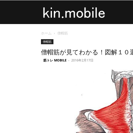
kin.mobile
ホーム
僧帽筋
僧帽筋
僧帽筋が見てわかる！図解１０
筋トレ MOBILE
-
2016年2月17日