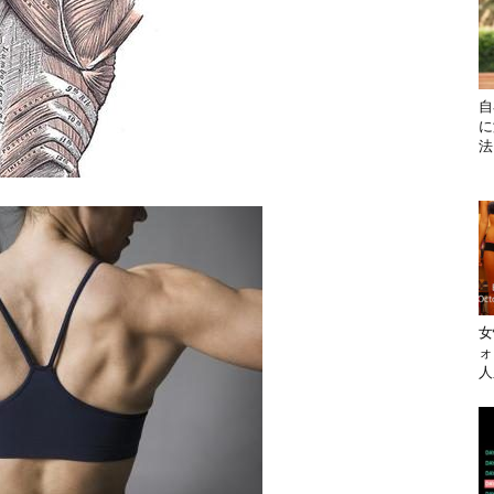
自
に
法
女
ォ
人