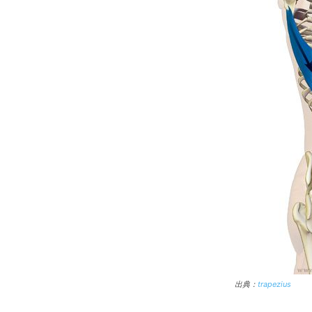
出典：
trapezius