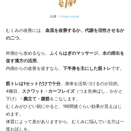
出典：
triceps surae
むくみの改善には、
血流を改善するか、代謝を活性させるか
の二つ
。
外側から攻めるなら、
ふくらはぎのマッサージ、水の排出を
促す漢方の活用
。
内側からの改善を促すなら、
下半身を主にした筋トレ
です。
筋トレは1セットだけで十分
。身体を活気づけるのが目的。
4種目、
スクワット・カーフレイズ
（つま先伸ばし、かかと
下げ）
・腕立て・腹筋
をこなします。
むくみがひどい朝にやると、1時間後ぐらい効果が見えはじ
めます。
体質によって差がありますから、むくみに悩んでいる方は一
度お試しを。