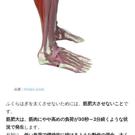
出典：
triceps surae
ふくらはぎを太くさせないためには、
筋肥大させないこと
で
す。
筋肥大は、筋肉にやや高めの負荷が30秒～2分続くような状
況で発生
します。
反対に、
低い負荷で継続的に続けるような動作の場合、太く