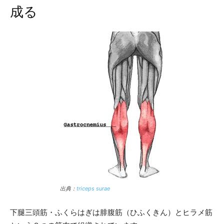
成る
出典：
triceps surae
下腿三頭筋・ふくらはぎは腓腹筋（ひふくきん）とヒラメ筋