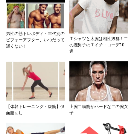
男性の筋トレボディ・年代別の
Ｔシャツと太腕は相性抜群！二
ビフォーアフター、いつだって
の腕男子のＴイチ・コーデ10
遅くない！
選
【体幹トレーニング・腹筋】側
上腕二頭筋がハードな二の腕女
面腰回し
子