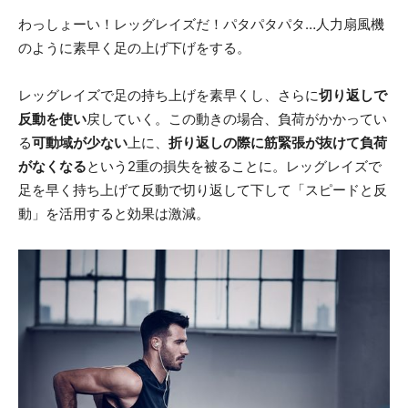
わっしょーい！レッグレイズだ！パタパタパタ…人力扇風機
のように素早く足の上げ下げをする。
レッグレイズで足の持ち上げを素早くし、さらに
切り返しで
反動を使い
戻していく。この動きの場合、負荷がかかってい
る
可動域が少ない
上に、
折り返しの際に筋緊張が抜けて負荷
がなくなる
という2重の損失を被ることに。レッグレイズで
足を早く持ち上げて反動で切り返して下して「スピードと反
動」を活用すると効果は激減。