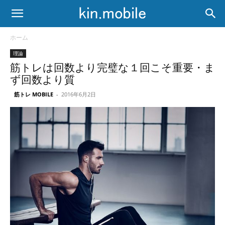
ホーム
理論
筋トレは回数より完璧な１回こそ重要・ま
ず回数より質
筋トレ MOBILE
-
2016年6月2日