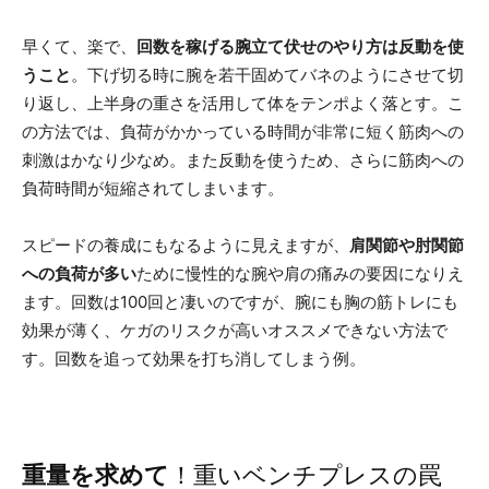
早くて、楽で、
回数を稼げる腕立て伏せのやり方は反動を使
うこと
。下げ切る時に腕を若干固めてバネのようにさせて切
り返し、上半身の重さを活用して体をテンポよく落とす。こ
の方法では、負荷がかかっている時間が非常に短く筋肉への
刺激はかなり少なめ。また反動を使うため、さらに筋肉への
負荷時間が短縮されてしまいます。
スピードの養成にもなるように見えますが、
肩関節や肘関節
への負荷が多い
ために慢性的な腕や肩の痛みの要因になりえ
ます。回数は100回と凄いのですが、腕にも胸の筋トレにも
効果が薄く、ケガのリスクが高いオススメできない方法で
す。回数を追って効果を打ち消してしまう例。
重量を求めて
！重いベンチプレスの罠