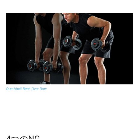
Dumbbell Bent-Over Row
4つのNG