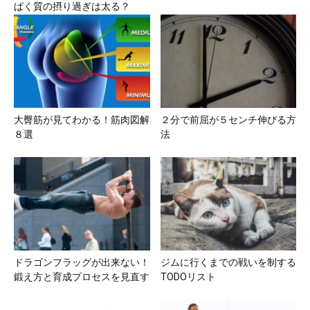
ぱく質の摂り過ぎは太る？
大臀筋が見てわかる！筋肉図解
２分で前屈が５センチ伸びる方
８選
法
ドラゴンフラッグが出来ない！
ジムに行くまでの戦いを制する
鍛え方と育成プロセスを見直す
TODOリスト