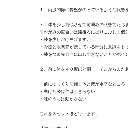
１、両股間節に骨盤がのっているような状態
・上体を少し前傾させて前屈みの状態でたち
前かがみの度合いは腰後ろに握りこぶし１個
・膝を少しだけ曲げます。
・骨盤と股関節が接している部分に意識をも
・膝をつま先方向に出しすぎないことがポイ
２、前に体を４０度ほど倒し、そこからまた
・前にゆっくり前傾し体と床が水平なところ
・曲げた膝は伸ばしきらない
・膝のうちは動かさない
これを３セットほど行います。