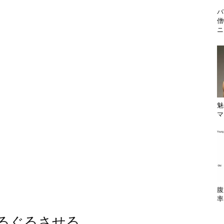
バ
僧
ニ
魅
マ
腹
率
るぐるさせる