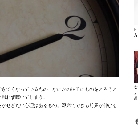
ヒ
方
女
できてくなっているもの、なにかの拍子にものをとろうと
ォ
と思わず嘆いてしまう。
過
をかせぎたい心理はあるもの。即席でできる前屈が伸びる
。