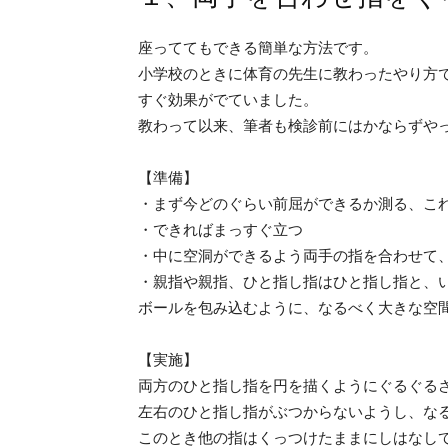
座っててもできる簡単な方法です。
小学校のときに体育の先生に教わったやり方
すぐ効果がでていました。
教わって以来、筆者も検診前にはかならずや
【準備】
・まず今どのぐらい前屈ができるか測る、こ
・できればまっすぐ立つ
・中に空洞ができるよう両手の指を合わせて
・親指や親指、ひと指し指はひと指し指と、
ボールを包み込むように、なるべく大きな空
【実施】
両方のひと指し指を円を描くようにぐるぐる
左右のひと指し指がぶつからないようし、な
このとき他の指はくっつけたままにしはなし