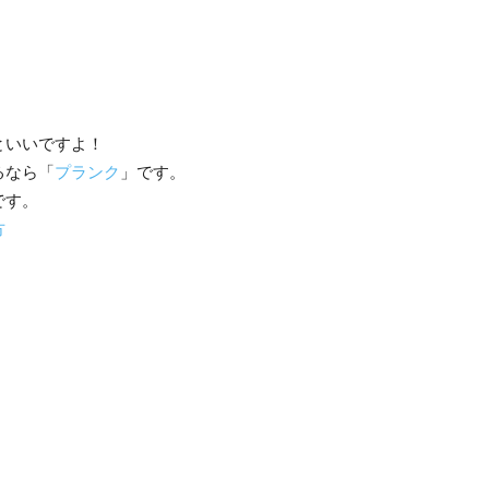
といいですよ！
るなら「
プランク
」です。
です。
方