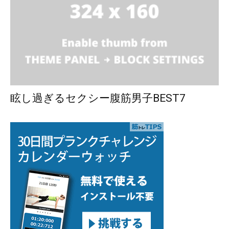
眩し過ぎるセクシー腹筋男子BEST7