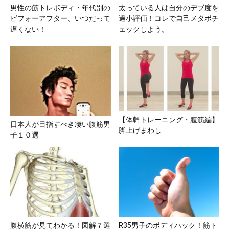
男性の筋トレボディ・年代別の
太っている人は自分のデブ度を
ビフォーアフター、いつだって
過小評価！コレで自己メタボチ
遅くない！
ェックしよう。
【体幹トレーニング・腹筋編】
日本人が目指すべき凄い腹筋男
脚上げまわし
子１０選
腹横筋が見てわかる！図解７選
R35男子のボディハック！筋ト