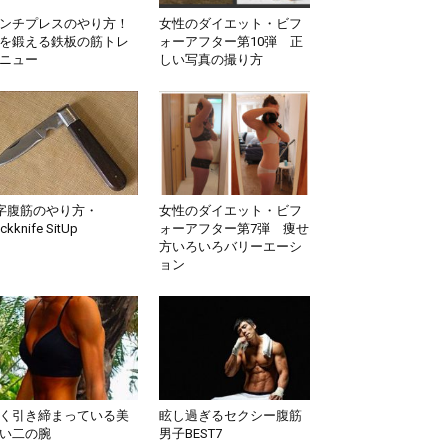
ンチプレスのやり方！
女性のダイエット・ビフ
を鍛える鉄板の筋トレ
ォーアフター第10弾 正
ニュー
しい写真の撮り方
字腹筋のやり方・
女性のダイエット・ビフ
ckknife SitUp
ォーアフター第7弾 痩せ
方いろいろバリーエーシ
ョン
く引き締まっている美
眩し過ぎるセクシー腹筋
い二の腕
男子BEST7