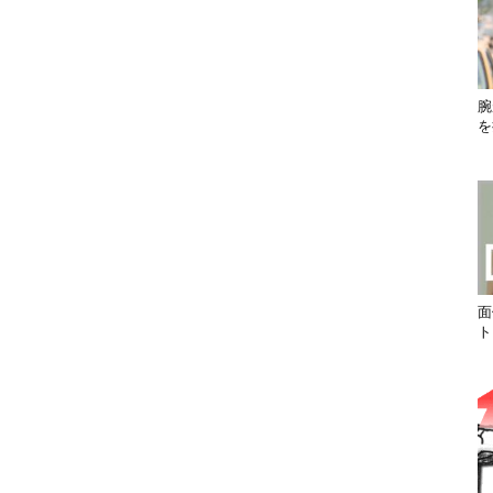
腕
を
面
ト