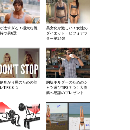
が太すぎる！極太な腕
美女化が激しい！女性の
持つ男8選
ダイエット・ビフォアフ
ター第21弾
倒臭がり屋のための筋
胸板ホルダーのためのシ
レTIPS８つ
ャツ選びTIPS７つ！大胸
筋へ感謝のプレゼント