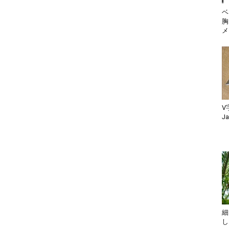
ベ
胸
メ
V
Ja
細
し