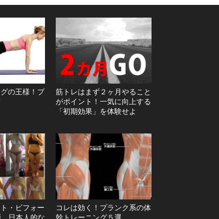
ングの王様！プ
筋トレはまず２ヶ月やること
方
がポイント！一気に向上する
「初期効果」を体験せよ
ット・ビフォー
コレは効く！プランク系の体
弾 日本人的な
幹トレーニング５選