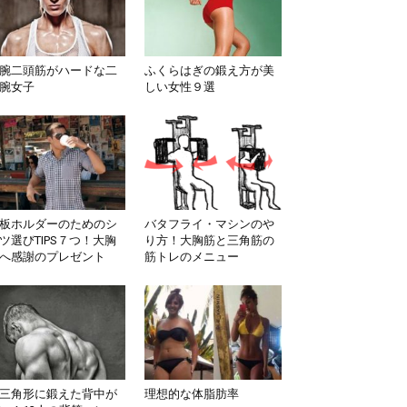
腕二頭筋がハードな二
ふくらはぎの鍛え方が美
腕女子
しい女性９選
板ホルダーのためのシ
バタフライ・マシンのや
ツ選びTIPS７つ！大胸
り方！大胸筋と三角筋の
へ感謝のプレゼント
筋トレのメニュー
三角形に鍛えた背中が
理想的な体脂肪率