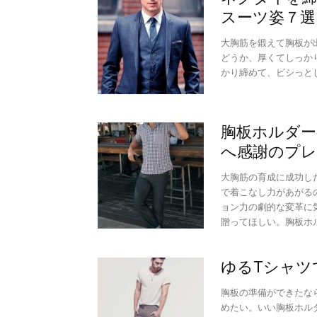
スーツ姿７選
大胸筋を鍛えて胸板が
どうか、厚くてしっか
かり締めて、ビシっと
胸板ホルダー
へ感謝のプ
大胸筋の育成に成功し
で着こなし力があがる
ョン力の劇的な変革に
贈ってほしい。胸板ホ
ゆるTシャツ
胸板の準備ができたな
めたい。いい胸板ホル