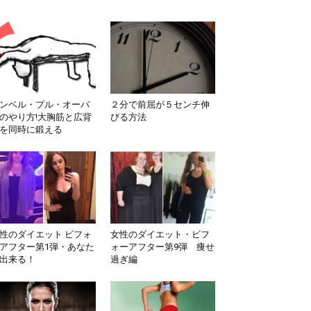
ンベル・プル・オーバ
２分で前屈が５センチ伸
のやり方!大胸筋と広背
びる方法
を同時に鍛える
性のダイエット ビフォ
女性のダイエット・ビフ
アフター第1弾・あなた
ォーアフター第9弾 痩せ
出来る！
過ぎ編