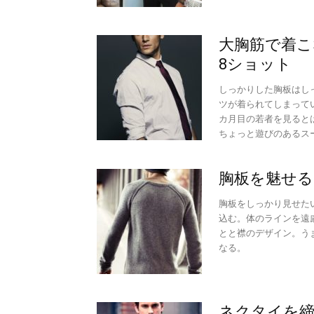
大胸筋で着こ
8ショット
しっかりした胸板はし
ツが着られてしまって
カ月目の若者を見ると
ちょっと遊びのあるス
胸板を魅せる
胸板をしっかり見せた
込む。体のラインを遠
とと襟のデザイン。う
なる。
ネクタイを