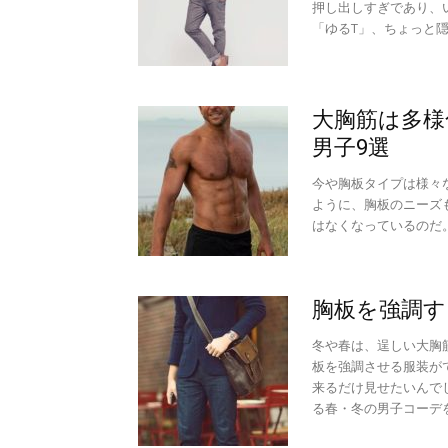
押し出しすぎであり、
「ゆるT」、ちょっと
大胸筋は多様
男子9選
今や胸板タイプは様々
ように、胸板のニーズ
はなくなっているのだ
胸板を強調す
冬や春は、逞しい大胸
板を強調させる服装が
来るだけ見せたいんで
る春・冬の男子コーデ