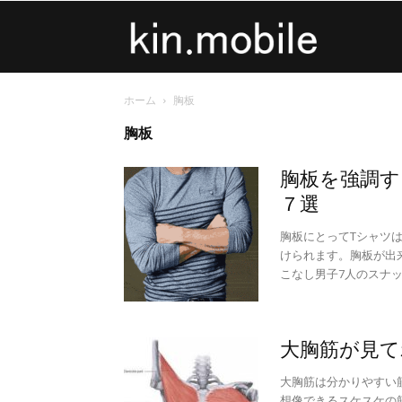
kin.mobile
ホーム
胸板
胸板
胸板を強調す
７選
胸板にとってTシャツ
けられます。胸板が出
こなし男子7人のスナ
大胸筋が見て
大胸筋は分かりやすい
想像できるスケスケの