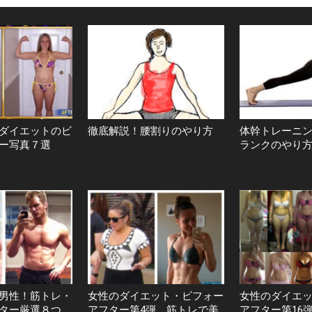
ダイエットのビ
徹底解説！腰割りのやり方
体幹トレーニ
ー写真７選
ランクのやり
男性！筋トレ・
女性のダイエット・ビフォー
女性のダイエ
ター厳選８つ
アフター第4弾 筋トレで美
アフター第16