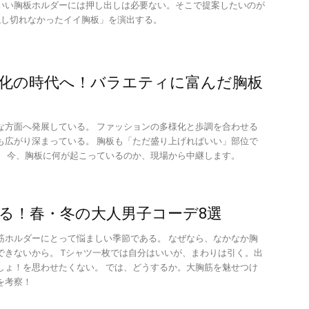
いい胸板ホルダーには押し出しは必要ない。そこで提案したいのが
隠し切れなかったイイ胸板」を演出する。
化の時代へ！バラエティに富んだ胸板
な方面へ発展している。 ファッションの多様化と歩調を合わせる
も広がり深まっている。 胸板も「ただ盛り上げればいい」部位で
。 今、胸板に何が起こっているのか、現場から中継します。
る！春・冬の大人男子コーデ8選
筋ホルダーにとって悩ましい季節である。 なぜなら、なかなか胸
できないから。 Tシャツ一枚では自分はいいが、まわりは引く。出
しょ！を思わせたくない。 では、どうするか。大胸筋を魅せつけ
を考察！