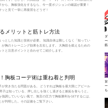
すから、胸板強化をするなら、今一度ポジションの確認が重要！
サッと見て一挙に再復習をどうぞ！
るメリットと筋トレ方法
ダ
ょっとした知識と技術が必要。 知識自体は難しくなく「知ってい
ー
」が胸のトレーニング効果を左右します。 大胸筋を鍛えるための
筋
ットと注意ポイントと合わせてご紹介します。
！胸板コーデ術は重ね着と判明
女
子が突き当たる問題がある。 どうすれば胸板を最大限にアピール
ー
も
の男子は知っている、押し出しを強くし過ぎると嫉妬を食らうと。
を強調していいない風で、無言の圧力で胸板勝利をGETするには、
とが判明した。その証拠をご覧下さい。