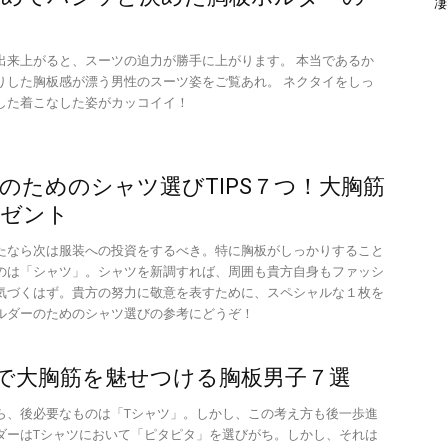
凄
出来上がると、スーツの迫力が勝手に上がります。 本当であるか
りした胸板感が漂う男性のスーツ姿をご覧あれ。 ネクタイをしっ
した着こなした姿がカッコイイ！
のためのシャツ選びTIPS７つ！大胸筋
レゼント
たなら次は服装への投資をするべき。特に胸板がしっかりすること
のは「シャツ」。シャツを新調すれば、周囲も貴方自身もファッシ
気づくはず。貴方の努力に敬意を表すために、スペシャルな１枚を
ルダーのためのシャツ選びの参考にどうぞ！
で大胸筋を魅せつける胸板男子７選
ら、後必要なものは「Tシャツ」。しかし、この考え方も後一歩進
ダーはTシャツにおいて「ピタピタ」を選びがち。しかし、それは