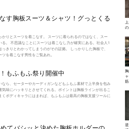
なす胸板スーツ＆シャツ！グっとくる
上
の
っかりとスーツを着こなす。 スーツに着られるのではなく、スー
いる。 不思議なことにスーツは着こなし力が確実にある。社会人1
はっきりとわかってしまうのがその証拠。 しっかりした胸板で、
ーツを着こなす男性をご覧あれ。
胸
！もふもふ祭り開催中
ャ
筋
いなら、セーターやカーディガンなどもふもふ素材で上半身を包み
慮気味にハッキリとさせてくれる。ポイントは胸板ラインが出るこ
まくボディキャラにはまれば、もふもふは最高の胸板支援ツールに
逆
締めてバシッと決めた胸板ホルダーの