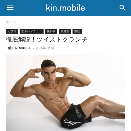
ホーム
くびれ
筋トレメニュー
腹斜筋
腹直筋
腹筋
徹底解説！ツイストクランチ
筋トレ MOBILE
-
2016年7月8日