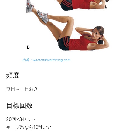
出典：womenshealthmag.com
頻度
毎日～１日おき
目標回数
20回×3セット
キープ系なら10秒ごと