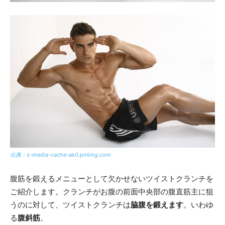
出典：s-media-cache-ak0.pinimg.com
腹筋を鍛えるメニューとして欠かせないツイストクランチを
ご紹介します。クランチがお腹の前面中央部の腹直筋主に狙
うのに対して、ツイストクランチは
脇腹を鍛えます
。いわゆ
る
腹斜筋
。