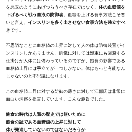
を悪玉のようにあげつらうべき存在ではなく、
体の血糖値を
下げるべく戦う血液の防御者
。血糖を上げる食事方法こそ悪
いと言え、
インスリンを多く出させない食事方法を確立すべ
き
です。
不思議なことに血糖値の上昇に対して人の体は防御装置がイ
ンスリンしかありません。飢餓に対しては幾重にも回避する
仕掛けが人体には備わっているのですが、飽食の影響である
血糖値上昇には手立てが一つしかない。体はもっと有能なん
じゃないのと不思議になります。
この血糖値上昇に対する防御の薄さに対して江部氏は非常に
面白い洞察を提言しています。こんな趣旨でした。
飽食の時代は人類の歴史では短いために
飽食の証である血糖値の上昇に対して
体が発達していないのではないだろうか