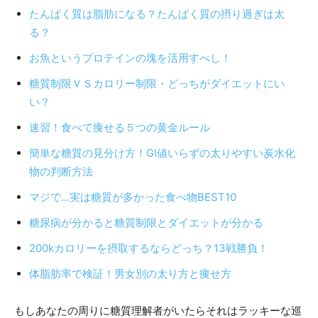
たんぱく質は脂肪になる？たんぱく質の摂り過ぎは太
る？
お魚というプロテインの塊を活用すべし！
糖質制限ＶＳカロリー制限・どっちがダイエットにい
い？
速習！食べて痩せる５つの黄金ルール
簡単な糖質の見分け方！GI値いらずの太りやすい炭水化
物の判断方法
マジで…実は糖質が多かった食べ物BEST10
糖尿病が分かると糖質制限とダイエットが分かる
200kカロリーを摂取するならどっち？13戦勝負！
体脂肪率で検証！男女別の太り方と痩せ方
もしあなたの周りに糖質理解者がいたらそれはラッキーな巡