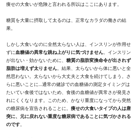
痩せの大食いが危険と言われる所以はここにあります。
糖質を大量に摂取して太るのは、正常なカラダの働きの結
果。
しかし大食いなのに全然太らない人は、インスリンが作用せ
ずに
血糖値の異常な跳ね上がりに気づけません
。インスリン
が出ない・効かないために、
糖質の脂肪変換命令が出されず
脂肪は増えず太りません
。結果、太らないから体に悪いと全
然思わない。太らないから大丈夫と大食を続けてしまう。さ
らに悪いことに…通常の健診での血糖値の測定タイミングは
たいてい食後ではないため、食後の血糖値が異常さが発見さ
れにくくなります。このため、かなり重度になってから突然
の糖尿病を宣告されることに。
痩せの大食いタイプの人は唐
突に、元に戻れない重度な糖尿病であることに気づかされる
のです
。