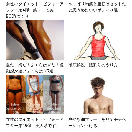
女性のダイエット・ビフォーア
やっぱり胸筋と腹筋はセットだ
フター第4弾 筋トレで美
と思う格好いいボディ８選
BODYづくり
夏だ！海だ！ふくらはぎだ！躍
徹底解説！腰割りのやり方
動感が凄いふくらはぎ7選
女性のダイエット・ビフォーア
爽やな細マッチョを見てモチベ
フター第19弾 美人系です。
ーション上げる