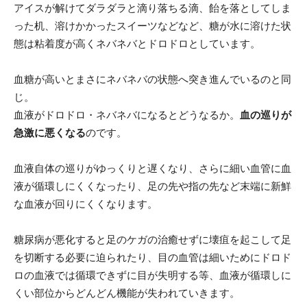
アイスが解けてダラダラと滴り落ちる滴、飴を落としてしま
った机、溶けかかったスイーツなどなど、糖が水に溶けた状
態は粘着度が高くネバネバとドロドロとしています。
血糖が高いとまさにネバネバの状態へ突き進んでいるのと同
じ。
血液がドロドロ・ネバネバになるとどうなるか。
血の巡りが
急激に悪くなる
のです。
血液自体の巡りがゆっくりと遅くなり、さらに細い血管に血
液が循環しにくくなったり、足の先や指の先など末端に新鮮
な血液が回りにくくなります。
糖尿病が悪化すると足のケガの治癒せずに壊疽を起こして足
を切断する必要に迫られたり、目の血管は細いためにドロド
ロの血液では循環できずに目が失明する等、血液が循環しに
くい部位からどんどん機能が失われていきます。