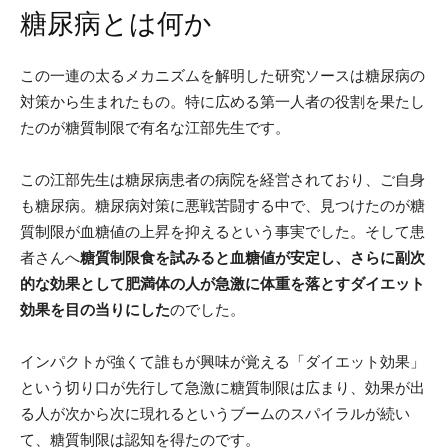
糖尿病とは何か
この一連の太るメカニズムを解明した研究ソースは糖尿病の
対策から生まれたもの。特に広める第一人者の役割を果たし
たのが糖質制限で有名な江部先生です。
この江部先生は糖尿病患者の病院を経営されており、ご自身
も糖尿病。糖尿病対策に悪戦苦闘する中で、見つけたのが糖
質制限が血糖値の上昇を抑えるという事実でした。そして患
者さんへ
糖質制限食を試みると血糖値が安定し、さらに副次
的な効果として肥満体の人が急激に体重を落とすダイエット
効果を目の当りにした
のでした。
インパクトが強くて誰もが興味が覚える「ダイエット効果」
という切り口が先行して急激に糖質制限は広まり、効果が出
る人が次から次に現れるというブームのスパイラルが続い
て、糖質制限は認知を得たのです。