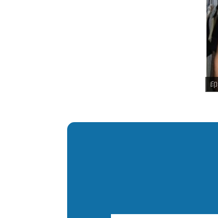
印
参
優
Y
同
凄
水
リ
笑