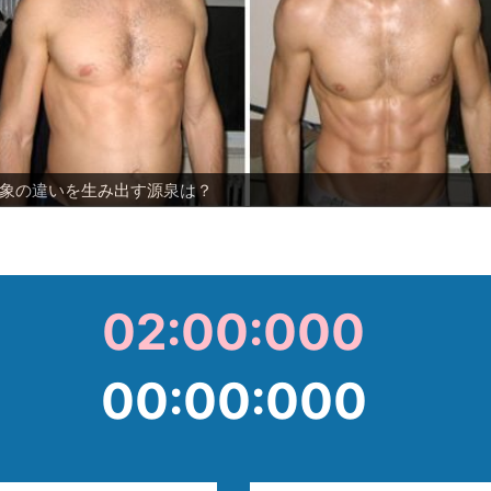
象の違いを生み出す源泉は？
考になる遷移図
勝
ES!
一人物？
まじい
着をアグレッシブに着こなせるボディ
ス化に種族変更
顔の良さを引き立てるダイエット
02:00:000
00
:
00
:
000