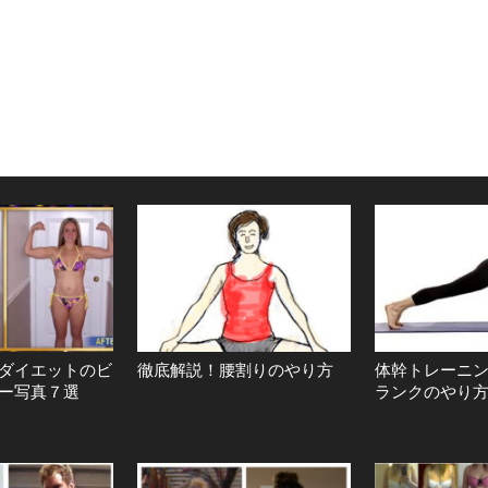
ダイエットのビ
徹底解説！腰割りのやり方
体幹トレーニ
ー写真７選
ランクのやり