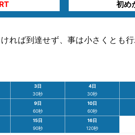
RT
初め
なければ到達せず、事は小さくとも行
3日
4日
30秒
30秒
9日
10日
60秒
60秒
15日
16日
90秒
120秒