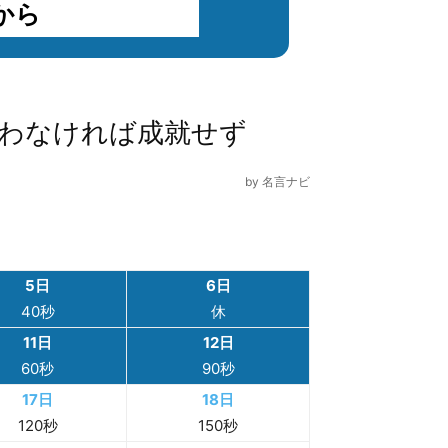
から
わなければ成就せず
by
名言ナビ
5日
6日
40秒
休
11日
12日
60秒
90秒
17日
18日
120秒
150秒