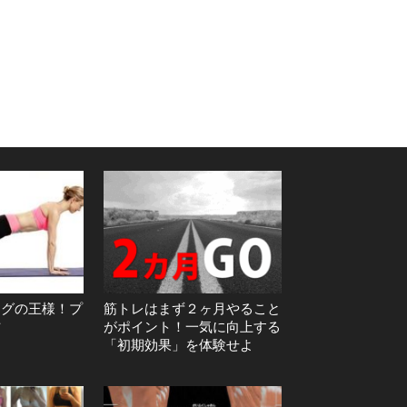
ングの王様！プ
筋トレはまず２ヶ月やること
方
がポイント！一気に向上する
「初期効果」を体験せよ