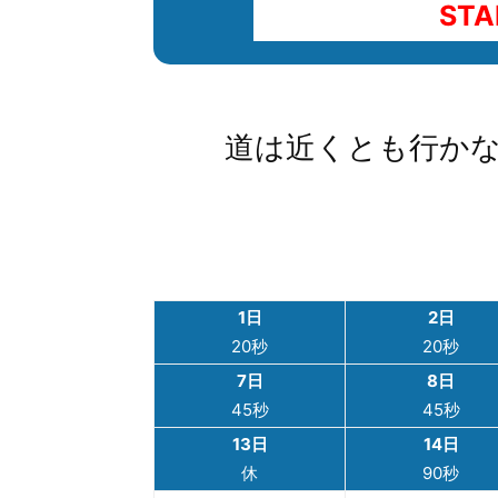
STA
00
道は近くとも行か
1日
2日
20秒
20秒
7日
8日
45秒
45秒
13日
14日
休
90秒