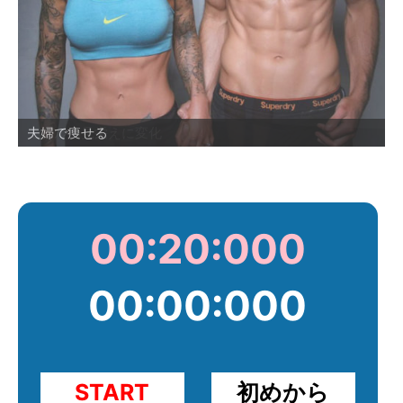
モデルの見栄えに変化
夫婦で痩せる
夫婦で痩せた
目標としたい事例
おでぶから、ぽっちゃりへ変化
ぽっちゃり未満へ突入
腰回りのこそげ落ち具合が素晴らしい
成功したらやってみたいワンショット
腹筋の溝が鋭くなっていく
00:20:000
00
:
00
:
000
START
初めから