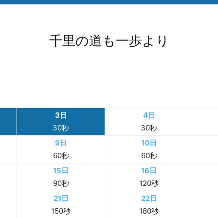
00:30:000
00
:
00
:
000
RT
初め
千里の道も一歩より