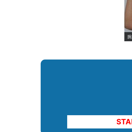
腕
腕
や
ぺ
腹
別
デ
カ
引