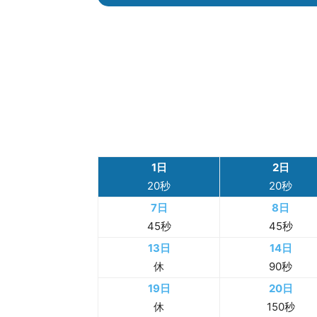
STA
00