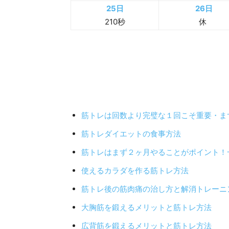
1日
2日
20秒
20秒
7日
8日
45秒
45秒
13日
14日
休
90秒
19日
20日
休
150秒
25日
26日
210秒
休
筋トレは回数より完璧な１回こそ重要・ま