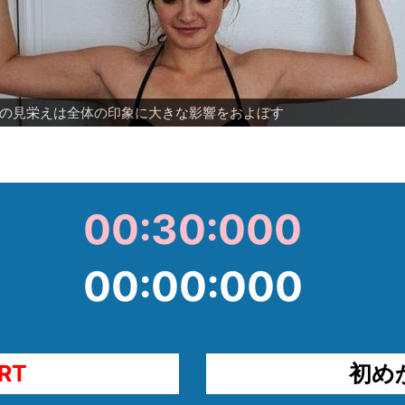
の見栄えは全体の印象に大きな影響をおよぼす
の見栄えは全体の印象に大きな影響をおよぼす
せただけじゃない
ったんこ
筋女子化に成功
人に代わっていく遷移図
ブ仲間呼ばわれからの脱却
ッコよくなったｗ
き締めて出す、ランクアップの事例