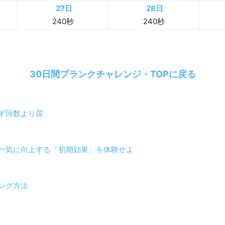
3日
4日
30秒
30秒
9日
10日
60秒
60秒
15日
16日
90秒
120秒
21日
22日
150秒
180秒
27日
28日
240秒
240秒
30日間プランクチャレンジ・TOPに戻る
ず回数より質