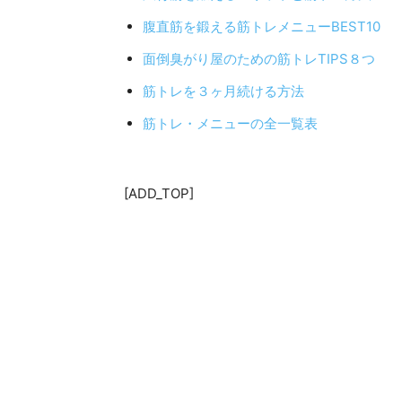
筋トレダイエットの食事方法
筋トレはまず２ヶ月やることがポイント！
使えるカラダを作る筋トレ方法
筋トレ後の筋肉痛の治し方と解消トレーニ
大胸筋を鍛えるメリットと筋トレ方法
広背筋を鍛えるメリットと筋トレ方法
腹直筋を鍛える筋トレメニューBEST10
面倒臭がり屋のための筋トレTIPS８つ
筋トレを３ヶ月続ける方法
筋トレ・メニューの全一覧表
[ADD_TOP]