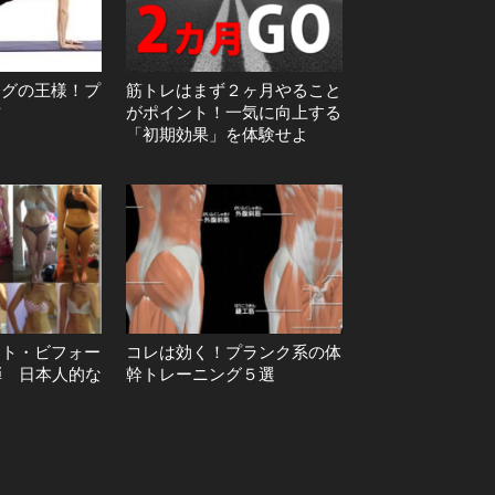
ングの王様！プ
筋トレはまず２ヶ月やること
方
がポイント！一気に向上する
「初期効果」を体験せよ
ット・ビフォー
コレは効く！プランク系の体
弾 日本人的な
幹トレーニング５選
例