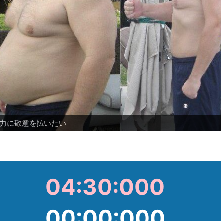
いたら輝く、美女化が激しい事例
敵なお揃いダイエット
せたと思いきや、、、過去の写真かーい
った
付けを始めた
やけた
身した
つめてみた
力に敬意を払いたい
04:30:000
00
:
00
:
000