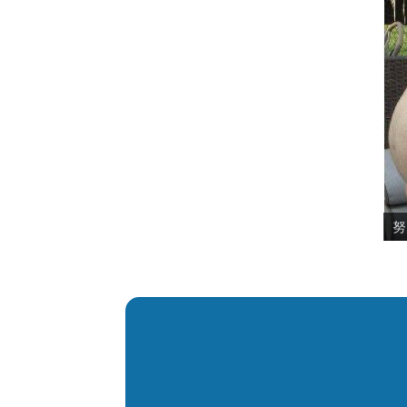
磨
素
痩
被
片
ぼ
変
見
努