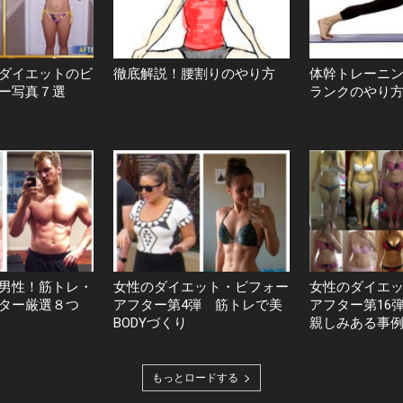
ダイエットのビ
徹底解説！腰割りのやり方
体幹トレーニ
ー写真７選
ランクのやり
男性！筋トレ・
女性のダイエット・ビフォー
女性のダイエ
ター厳選８つ
アフター第4弾 筋トレで美
アフター第16
BODYづくり
親しみある事
もっとロードする