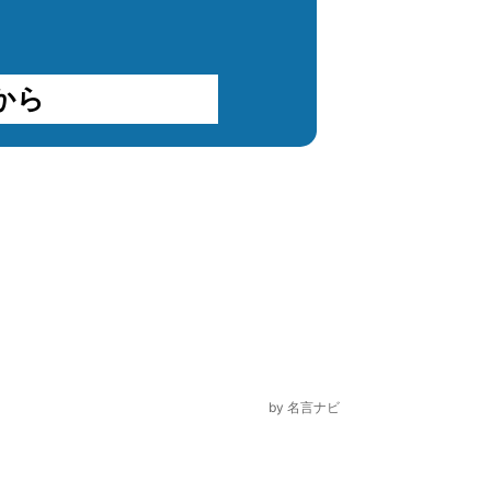
から
by
名言ナビ